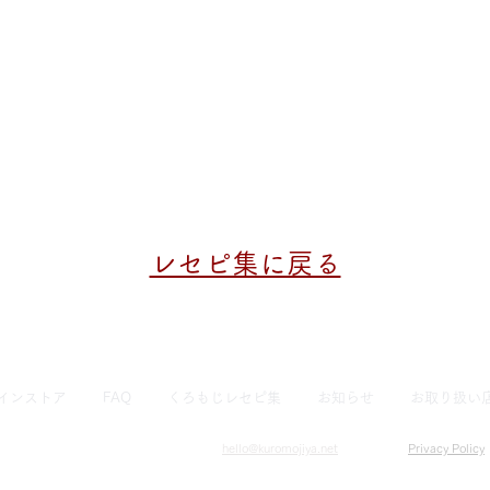
レセピ集に戻る
インストア
FAQ
くろもじレセピ集
お知らせ
お取り扱い
hello@kuromojiya.net
​Privacy Policy