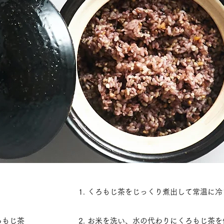
​1. くろもじ茶をじっくり煮出して常温に
ろもじ茶
​2. お米を洗い、水の代わりにくろもじ茶