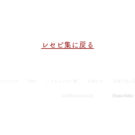
レセピ集に戻る
インストア
FAQ
くろもじレセピ集
お知らせ
お取り扱い
hello@kuromojiya.net
​Privacy Policy