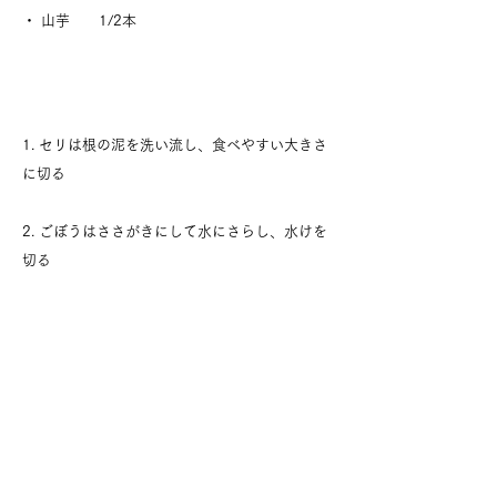
・ 山芋 1/2本
​1. セリは根の泥を洗い流し、食べやすい大きさ
に切る
​2. ごぼうはささがきにして水にさらし、水けを
切る
3.その他野菜や肉は食べやすい大きさに切って
おく
4.くろもじ茶を醤油、塩で味を調え鶏肉を入れ
て煮立てる
5.
火が通りにくい食材から順に鍋に入れ、最後