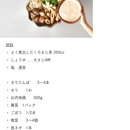
材料
・ よく煮出したくろもじ茶 350cc
・ しょうゆ……大さじ4杯
​・ 塩 適宜
・ きりたんぽ 3～4本
・ セリ 1わ
・ 比内地鶏 300g
・ 舞茸 1パック
・ ごぼう 1/2本
・ 椎茸 3～4個
・ 長ネギ 1本