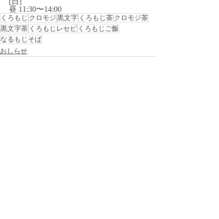
[日]
昼 11:30〜14:00
くろもじ
クロモジ
黒文字
くろもじ茶
クロモジ茶
黒文字茶
くろもじレセピ
くろもじご飯
なるもじそば
おしらせ
最新記事
すべて表示