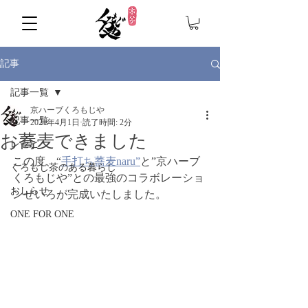
記事
記事一覧
京ハーブくろもじや
記事一覧
2021年4月1日
読了時間: 2分
お蕎麦できました
レセピ
この度、“
手打ち蕎麦naru”
と”京ハーブ
くろもじ茶のある暮らし
くろもじや”との最強のコラボレーショ
おしらせ
ンせいろが完成いたしました。
ONE FOR ONE