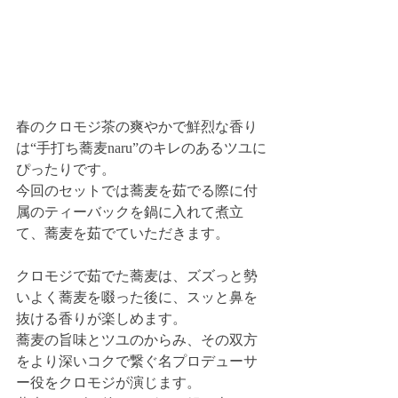
春のクロモジ茶の爽やかで鮮烈な香り
は“手打ち蕎麦naru”のキレのあるツユに
ぴったりです。
今回のセットでは蕎麦を茹でる際に付
属のティーバックを鍋に入れて煮立
て、蕎麦を茹でていただきます。
クロモジで茹でた蕎麦は、ズズっと勢
いよく蕎麦を啜った後に、スッと鼻を
抜ける香りが楽しめます。
蕎麦の旨味とツユのからみ、その双方
をより深いコクで繋ぐ名プロデューサ
ー役をクロモジが演じます。